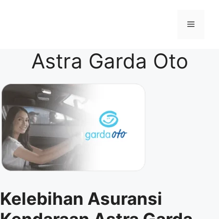
Skip
to
Menu
content
Astra Garda Oto
Kelebihan Asuransi
Kendaraan Astra Garda